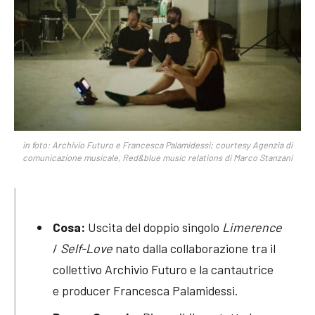
in foto: Archivio Futuro e Francesca Palamidessi; courtesy Agenzia di
comunicazione musicale, Red&blue music relations di Marco Stanzani
Cosa:
Uscita del doppio singolo
Limerence
/
Self-Love
nato dalla collaborazione tra il
collettivo Archivio Futuro e la cantautrice
e producer Francesca Palamidessi.