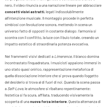
nero, il video rinuncia a una narrazione lineare per abbracciare
concetti visivi astratti
, legati indissolubilmente
all’intenzione musicale. Il montaggio procede in perfetta
simbiosi con l’evoluzione sonora, mettendo in scena un
universo fatto di opposti in costante dialogo: l’armonia si
scontra con il conflitto, la luce con il buio totale, creando un
impatto estetico di straordinaria potenza evocativa.
Nei frammenti visivi dedicati a
Limerence
, il bianco domina
incontrastato l’inquadratura. I musicisti appaiono immersi in
uno stato quasi onirico, rappresentazione metaforica di
quella dissociazione interiore che si prova quando l’oggetto
del desiderio si trova al di fuori di noi. Quando la scena passa
a
Self-Love
, le atmosfere si ribaltano repentinamente:
l’estetica si fa scura, affilata, traducendo visivamente la
scoperta di una
nuova forza interiore
. Questa alternanza di