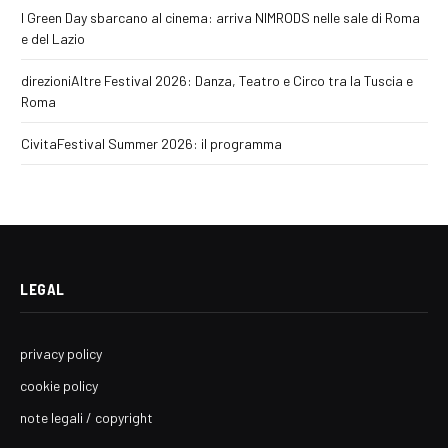
I Green Day sbarcano al cinema: arriva NIMRODS nelle sale di Roma
e del Lazio
direzioniAltre Festival 2026: Danza, Teatro e Circo tra la Tuscia e
Roma
CivitaFestival Summer 2026: il programma
LEGAL
privacy policy
cookie policy
note legali / copyright