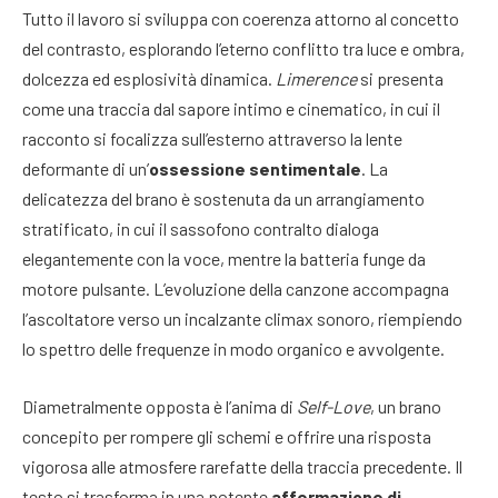
Tutto il lavoro si sviluppa con coerenza attorno al concetto
del contrasto, esplorando l’eterno conflitto tra luce e ombra,
dolcezza ed esplosività dinamica.
Limerence
si presenta
come una traccia dal sapore intimo e cinematico, in cui il
racconto si focalizza sull’esterno attraverso la lente
deformante di un’
ossessione sentimentale
. La
delicatezza del brano è sostenuta da un arrangiamento
stratificato, in cui il sassofono contralto dialoga
elegantemente con la voce, mentre la batteria funge da
motore pulsante. L’evoluzione della canzone accompagna
l’ascoltatore verso un incalzante climax sonoro, riempiendo
lo spettro delle frequenze in modo organico e avvolgente.
Diametralmente opposta è l’anima di
Self-Love
, un brano
concepito per rompere gli schemi e offrire una risposta
vigorosa alle atmosfere rarefatte della traccia precedente. Il
testo si trasforma in una potente
affermazione di