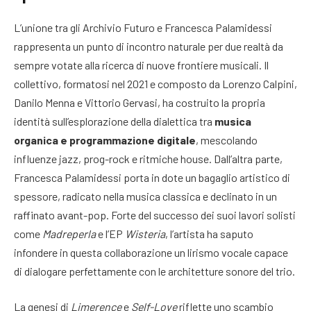
L’unione tra gli Archivio Futuro e Francesca Palamidessi
rappresenta un punto di incontro naturale per due realtà da
sempre votate alla ricerca di nuove frontiere musicali. Il
collettivo, formatosi nel 2021 e composto da Lorenzo Calpini,
Danilo Menna e Vittorio Gervasi, ha costruito la propria
identità sull’esplorazione della dialettica tra
musica
organica e programmazione digitale
, mescolando
influenze jazz, prog-rock e ritmiche house. Dall’altra parte,
Francesca Palamidessi porta in dote un bagaglio artistico di
spessore, radicato nella musica classica e declinato in un
raffinato avant-pop. Forte del successo dei suoi lavori solisti
come
Madreperla
e l’EP
Wisteria
, l’artista ha saputo
infondere in questa collaborazione un lirismo vocale capace
di dialogare perfettamente con le architetture sonore del trio.
La genesi di
Limerence
e
Self-Love
riflette uno scambio