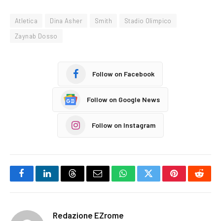
Atletica
Dina Asher
Smith
Stadio Olimpico
Zaynab Dosso
Follow on Facebook
Follow on Google News
Follow on Instagram
Facebook
LinkedIn
Threads
Email
WhatsApp
Twitter
Pinterest
Reddi
Redazione EZrome