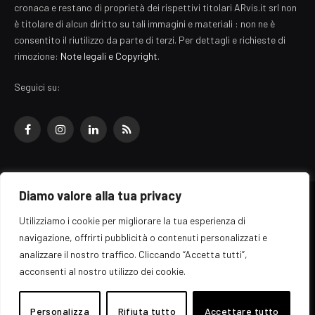
cronaca e restano di proprietà dei rispettivi titolari ARvis.it srl non
è titolare di alcun diritto su tali immagini e materiali : non ne è
consentito il riutilizzo da parte di terzi. Per dettagli e richieste di
rimozione:
Note legali e Copyright
.
Seguici su:
Facebook
Instagram
LinkedIn
RSS
Diamo valore alla tua privacy
© 2026 EZ Rome Designed by
ARvis.it
.
Utilizziamo i cookie per migliorare la tua esperienza di
Il portale EZ Rome e' una testata giornalistica di carattere generalista
navigazione, offrirti pubblicità o contenuti personalizzati e
registrata al tribunale di Roma - Numero 389/2008
analizzare il nostro traffico. Cliccando “Accetta tutti”,
Direttore responsabile: Raffaella Roani - ISSN: 2036-783X
Edito da ARvis.it srl - via Alessandria 88 - 00198 Roma CF/PI/R.I.
acconsenti al nostro utilizzo dei cookie.
09041871006
Personalizza
Rifiuta tutto
Accettare tutto
Home
Informazioni