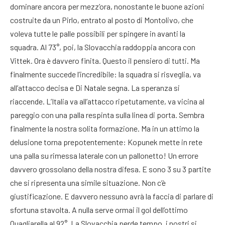
dominare ancora per mezz’ora, nonostante le buone azioni
costruite da un Pirlo, entrato al posto di Montolivo, che
voleva tutte le palle possibili per spingere in avanti la
squadra. Al 73°, poi, la Slovacchia raddoppia ancora con
Vittek. Ora è davvero finita. Questo il pensiero di tutti. Ma
finalmente succede l’incredibile: la squadra si risveglia, va
all’attacco decisa e Di Natale segna. La speranza si
riaccende. L’Italia va all’attacco ripetutamente, va vicina al
pareggio con una palla respinta sulla linea di porta. Sembra
finalmente la nostra solita formazione. Ma in un attimo la
delusione torna prepotentemente: Kopunek mette in rete
una palla su rimessa laterale con un pallonetto! Un errore
davvero grossolano della nostra difesa. E sono 3 su 3 partite
che si ripresenta una simile situazione. Non c’è
giustificazione. E davvero nessuno avrà la faccia di parlare di
sfortuna stavolta. A nulla serve ormai il gol dell’ottimo
Quagliarella al 92°. La Slovacchia perde tempo, i nostri si