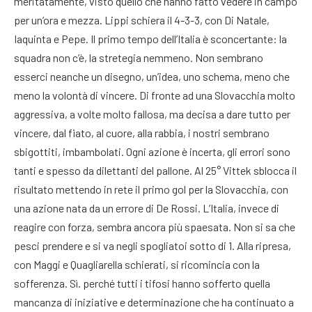
meritatamente, visto quello che hanno fatto vedere in campo
per un’ora e mezza. Lippi schiera il 4-3-3, con Di Natale,
Iaquinta e Pepe. Il primo tempo dell’Italia è sconcertante: la
squadra non c’è, la stretegia nemmeno. Non sembrano
esserci neanche un disegno, un’idea, uno schema, meno che
meno la volontà di vincere. Di fronte ad una Slovacchia molto
aggressiva, a volte molto fallosa, ma decisa a dare tutto per
vincere, dal fiato, al cuore, alla rabbia, i nostri sembrano
sbigottiti, imbambolati. Ogni azione è incerta, gli errori sono
tanti e spesso da dilettanti del pallone. Al 25° Vittek sblocca il
risultato mettendo in rete il primo gol per la Slovacchia, con
una azione nata da un errore di De Rossi. L’Italia, invece di
reagire con forza, sembra ancora più spaesata. Non si sa che
pesci prendere e si va negli spogliatoi sotto di 1. Alla ripresa,
con Maggi e Quagliarella schierati, si ricomincia con la
sofferenza. Sì. perché tutti i tifosi hanno sofferto quella
mancanza di iniziative e determinazione che ha continuato a