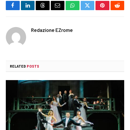
Facebook
LinkedIn
Threads
Email
WhatsApp
Twitter
Pinterest
Reddi
Redazione EZrome
RELATED
POSTS