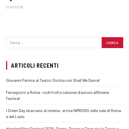
31/07/2026
ARTICOLI RECENTI
Giovanni Pernice al Teatro Sistina con Shall We Dance!
Ferragosto a Roma: rock’n’roll e canzone d’autore all’Aniene
Festival
I Green Day sbarcano al cinema: arriva NIMRODS nelle sale di Roma
e del Lazio
direzioniAltre Festival 2026: Danza, Teatro e Circo tra la Tuscia e