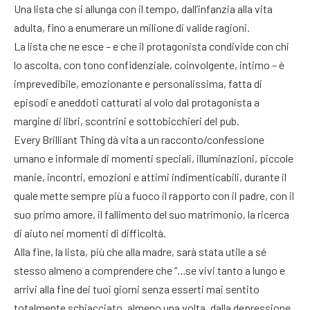
Una lista che si allunga con il tempo, dall’infanzia alla vita
adulta, fino a enumerare un milione di valide ragioni.
La lista che ne esce – e che il protagonista condivide con chi
lo ascolta, con tono confidenziale, coinvolgente, intimo – è
imprevedibile, emozionante e personalissima, fatta di
episodi e aneddoti catturati al volo dal protagonista a
margine di libri, scontrini e sottobicchieri del pub.
Every Brilliant Thing dà vita a un racconto/confessione
umano e informale di momenti speciali, illuminazioni, piccole
manie, incontri, emozioni e attimi indimenticabili, durante il
quale mette sempre più a fuoco il rapporto con il padre, con il
suo primo amore, il fallimento del suo matrimonio, la ricerca
di aiuto nei momenti di difficoltà.
Alla fine, la lista, più che alla madre, sarà stata utile a sé
stesso almeno a comprendere che “…se vivi tanto a lungo e
arrivi alla fine dei tuoi giorni senza esserti mai sentito
totalmente schiacciato, almeno una volta, dalla depressione,