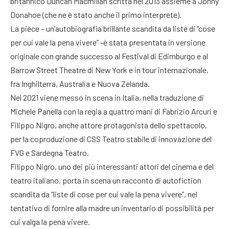
britannico Duncan Macmillan scritta nel 2013 assieme a Jonny
Donahoe (che ne è stato anche il primo interprete).
La pièce – un’autobiografia brillante scandita da liste di “cose
per cui vale la pena vivere” -è stata presentata in versione
originale con grande successo al Festival di Edimburgo e al
Barrow Street Theatre di New York e in tour internazionale,
fra Inghilterra, Australia e Nuova Zelanda.
Nel 2021 viene messo in scena in Italia, nella traduzione di
Michele Panella con la regia a quattro mani di Fabrizio Arcuri e
Filippo Nigro, anche attore protagonista dello spettacolo,
per la coproduzione di CSS Teatro stabile di innovazione del
FVG e Sardegna Teatro.
Filippo Nigro, uno dei più interessanti attori del cinema e del
teatro italiano, porta in scena un racconto di autofiction
scandita da “liste di cose per cui vale la pena vivere”, nel
tentativo di fornire alla madre un inventario di possibilità per
cui valga la pena vivere.