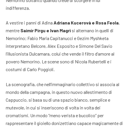
Nemorino soltanto quando crede di scorgere in lui
indifferenza.
A vestire i panni di Adina
Adriana Kucerovà e Rosa Feola
,
mentre
Saimir Pirgu e Ivan Magrì
si alternano in quelli di
Nemorino; Fabio Maria Capitanucci e Gezim Myshketa
interpretano Belcore, Alex Esposito e Simone Del Savio
l’illusionista Dulcamara, colui che vende il filtro d’amore al
povero Nemorino. Le scene sono di Nicola Rubertelli e i
costumi di Carlo Poggioli.
La scenografia, che nell’immaginario collettivo si associa al
mondo della campagna, in questo nuovo allestimento di
Cappuccio, si basa su di una spazio bianco, semplice e
mutevole, in cui si inseriscono di volta in volta dei
cromatismi. Un modo “meno verista e bucolico” per
rappresentare il gioiello donizettiano capace magicamente di