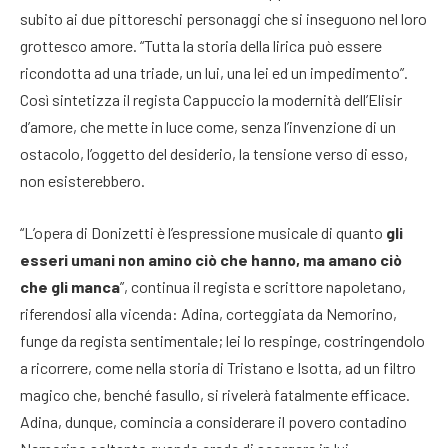
subito ai due pittoreschi personaggi che si inseguono nel loro
grottesco amore. “Tutta la storia della lirica può essere
ricondotta ad una triade, un lui, una lei ed un impedimento”.
Così sintetizza il regista Cappuccio la modernità dell’Elisir
d’amore, che mette in luce come, senza l’invenzione di un
ostacolo, l’oggetto del desiderio, la tensione verso di esso,
non esisterebbero.
“L’opera di Donizetti è l’espressione musicale di quanto
gli
esseri umani non amino ciò che hanno, ma amano ciò
che gli manca
”, continua il regista e scrittore napoletano,
riferendosi alla vicenda: Adina, corteggiata da Nemorino,
funge da regista sentimentale; lei lo respinge, costringendolo
a ricorrere, come nella storia di Tristano e Isotta, ad un filtro
magico che, benché fasullo, si rivelerà fatalmente efficace.
Adina, dunque, comincia a considerare il povero contadino