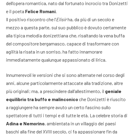
dell’opera romantica, nato dal fortunato incrocio tra Donizetti
e il poeta
Felice Romani
.
Il positivo riscontro che l’
Elisir
ha, da più di un secolo e
mezzo a questa parte, sul suo pubblico è dovuto certamente
alla tipica melodia donizettiana che, risaltando la vena buffa
del compositore bergamasco, capace di trasformare con
agilità la risata in un sorriso, ha fatto innamorare
immediatamente qualunque appassionato di lirica.
Innumerevoli le versioni che si sono alternate nel corso degli
anni, alcune particolarmente attaccate alla tradizione, altre
più originali; ma, a prescindere dall’allestimento, il
geniale
equilibrio tra buffo e malinconico
che Donizetti è riuscito
a raggiungere ha sempre avuto un certo fascino sullo
spettatore di tutti i tempi e di tutte le età. La celebre storia di
Adina e Nemorino
, ambientata in un villaggio dei paesi
baschi alla fine del XVIII secolo, ci fa appassionare fin da