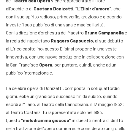
del
Teatro dell’Opera
viene rappresentato il fiore
all’occhiello di
Gaetano Donizetti
,
“L’Elisir d’amore”
, che
con il suo spirito radioso, primaverile, grazioso e giocondo
investe il suo pubblico di una sana e magica ilarità.
Con la direzione d’orchestra del Maestro
Bruno Campanella
e
la regia del napoletano
Ruggero Cappuccio
, al suo debutto
al Lirico capitolino, questo Elisir si propone in una veste
innovativa, con una nuova produzione in collaborazione con
la San Francisco
Opera
, per puntare, quindi, anche ad un
pubblico internazionale.
La celebre opera di Donizetti, composta in soli quattordici
giorni, ebbe un grandioso successo fin da subito, quando
esordì a Milano, al Teatro della Cannobiana, il 12 maggio 1832;
al Teatro Costanzi fu rappresentata solo nel 1883.
Questo
“melodramma giocoso”
in due atti rientra di diritto
nella tradizione dell’opera comica ed è considerato un gioiello