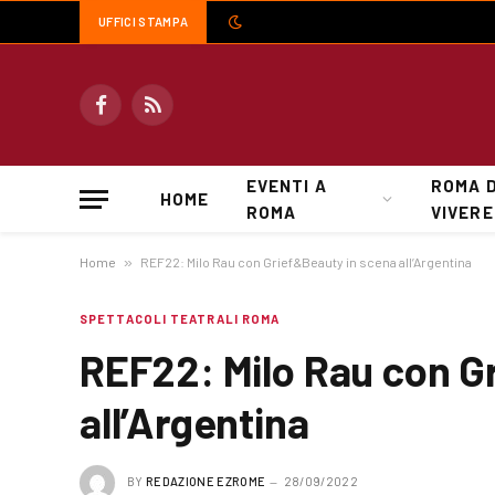
UFFICI STAMPA
Facebook
RSS
EVENTI A
ROMA 
HOME
ROMA
VIVERE
Home
»
REF22: Milo Rau con Grief&Beauty in scena all’Argentina
SPETTACOLI TEATRALI ROMA
REF22: Milo Rau con G
all’Argentina
BY
REDAZIONE EZROME
28/09/2022