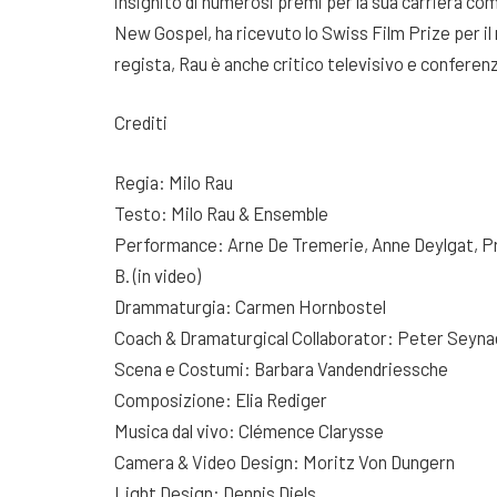
insignito di numerosi premi per la sua carriera com
New Gospel, ha ricevuto lo Swiss Film Prize per il 
regista, Rau è anche critico televisivo e conferen
Crediti
Regia: Milo Rau
Testo: Milo Rau & Ensemble
Performance: Arne De Tremerie, Anne Deylgat, P
B. (in video)
Drammaturgia: Carmen Hornbostel
Coach & Dramaturgical Collaborator: Peter Seyn
Scena e Costumi: Barbara Vandendriessche
Composizione: Elia Rediger
Musica dal vivo: Clémence Clarysse
Camera & Video Design: Moritz Von Dungern
Light Design: Dennis Diels