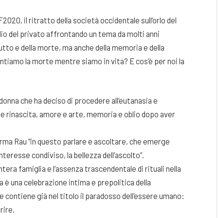
20, il ritratto della società occidentale sull’orlo del
io del privato affrontando un tema da molti anni
 lutto e della morte, ma anche della memoria e della
ontiamo la morte mentre siamo in vita? E cos’è per noi la
 donna che ha deciso di procedere all’eutanasia e
io e rinascita, amore e arte, memoria e oblio dopo aver
ferma Rau “in questo parlare e ascoltare, che emerge
nteresse condiviso, la bellezza dell’ascolto”.
ntera famiglia e l’assenza trascendentale di rituali nella
ia è una celebrazione intima e prepolitica della
he contiene già nel titolo il paradosso dell’essere umano:
rire.