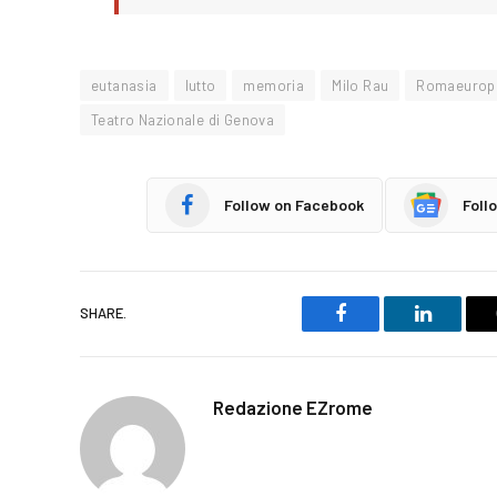
eutanasia
lutto
memoria
Milo Rau
Romaeuropa
Teatro Nazionale di Genova
Follow on Facebook
Foll
SHARE.
Facebook
LinkedIn
Redazione EZrome