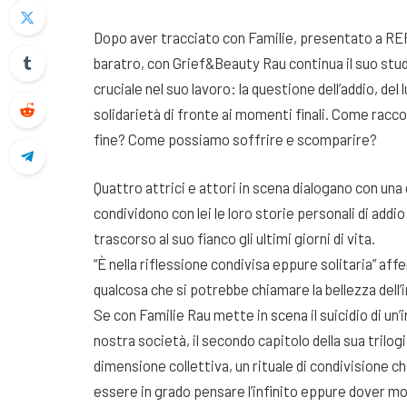
Dopo aver tracciato con Familie, presentato a REF20
baratro, con Grief&Beauty Rau continua il suo stud
cruciale nel suo lavoro: la questione dell’addio, del
solidarietà di fronte ai momenti finali. Come racc
fine? Come possiamo soffrire e scomparire?
Quattro attrici e attori in scena dialogano con una
condividono con lei le loro storie personali di add
trascorso al suo fianco gli ultimi giorni di vita.
“È nella riflessione condivisa eppure solitaria” af
qualcosa che si potrebbe chiamare la bellezza dell’i
Se con Familie Rau mette in scena il suicidio di un’i
nostra società, il secondo capitolo della sua trilog
dimensione collettiva, un rituale di condivisione c
essere in grado pensare l’infinito eppure dover mo