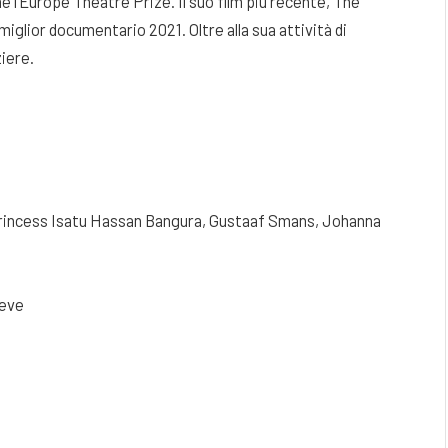
e l’Europe Theatre Prize. Il suo film più recente, The
miglior documentario 2021. Oltre alla sua attività di
ziere.
rincess Isatu Hassan Bangura, Gustaaf Smans, Johanna
aeve