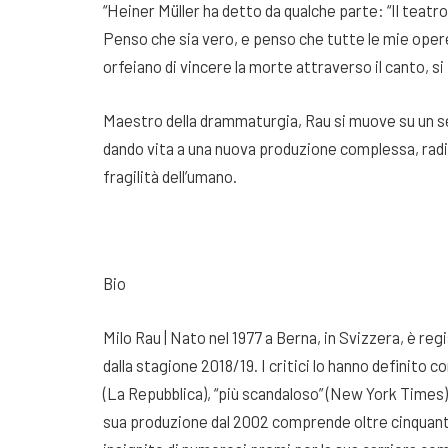
“Heiner Müller ha detto da qualche parte: “Il teatro è
Penso che sia vero, e penso che tutte le mie oper
orfeiano di vincere la morte attraverso il canto, si
Maestro della drammaturgia, Rau si muove su un s
dando vita a una nuova produzione complessa, radic
fragilità dell’umano.
Bio
Milo Rau | Nato nel 1977 a Berna, in Svizzera, è reg
dalla stagione 2018/19. I critici lo hanno definito co
(La Repubblica), “più scandaloso” (New York Times)
sua produzione dal 2002 comprende oltre cinquanta o