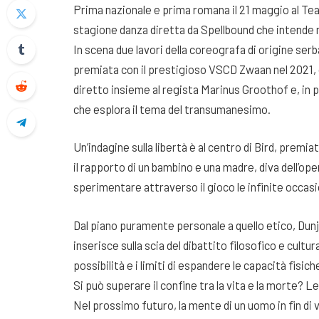
Prima nazionale e prima romana il 21 maggio al Tea
stagione danza diretta da Spellbound che intende 
In scena due lavori della coreografa di origine se
premiata con il prestigioso VSCD Zwaan nel 2021, 
diretto insieme al regista Marinus Groothof e, in
che esplora il tema del transumanesimo.
Un’indagine sulla libertà è al centro di Bird, prem
il rapporto di un bambino e una madre, diva dell’op
sperimentare attraverso il gioco le infinite occasio
Dal piano puramente personale a quello etico, Dunja
inserisce sulla scia del dibattito filosofico e cul
possibilità e i limiti di espandere le capacità fisi
Si può superare il confine tra la vita e la morte?
Nel prossimo futuro, la mente di un uomo in fin di 