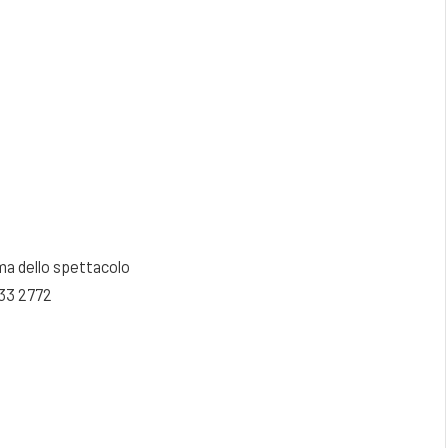
ma dello spettacolo
733 2772