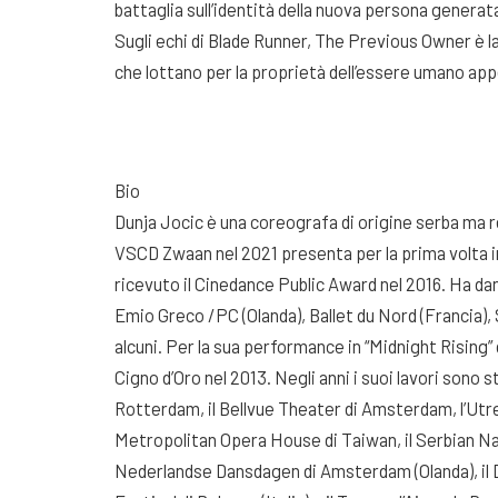
battaglia sull’identità della nuova persona generat
Sugli echi di Blade Runner, The Previous Owner è l
che lottano per la proprietà dell’essere umano ap
Bio
Dunja Jocic è una coreografa di origine serba ma
VSCD Zwaan nel 2021 presenta per la prima volta in 
ricevuto il Cinedance Public Award nel 2016. Ha da
Emio Greco /PC (Olanda), Ballet du Nord (Francia)
alcuni. Per la sua performance in “Midnight Rising”
Cigno d’Oro nel 2013. Negli anni i suoi lavori sono
Rotterdam, il Bellvue Theater di Amsterdam, l’Utr
Metropolitan Opera House di Taiwan, il Serbian Nat
Nederlandse Dansdagen di Amsterdam (Olanda), il D