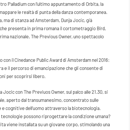
tro Palladium con l’ultimo appuntamento di Orbita, la
mappare le realtà di punta della danza contemporanea.
rba, ma di stanza ad Amsterdam, Dunja Jocic, già
che presenta in prima romana il cortometraggio Bird,
 prima nazionale, The Previous Owner, uno spettacolo
iato con il Cinedance Public Award di Amsterdam nel 2016:
era e il percorso di emancipazione che gli consente di
ni per scoprirsi libero.
 Jocic con The Previuos Owner, sul palco alle 21.30, si
turale, aperto dal transumanesimo, concentrato sulle
che e cognitive dell’uomo attraverso la biotecnologia.
 Le tecnologie possono riprogettare la condizione umana?
vita viene installata su un giovane corpo, stimolando una