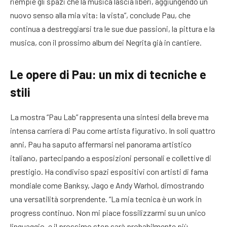
riempie gli spazi che la musica lascia liberi, aggiungendo un
nuovo senso alla mia vita: la vista”, conclude Pau, che
continua a destreggiarsi tra le sue due passioni, la pittura e la
musica, con il prossimo album dei Negrita già in cantiere.
Le opere di Pau: un mix di tecniche e
stili
La mostra “Pau Lab” rappresenta una sintesi della breve ma
intensa carriera di Pau come artista figurativo. In soli quattro
anni, Pau ha saputo affermarsi nel panorama artistico
italiano, partecipando a esposizioni personali e collettive di
prestigio. Ha condiviso spazi espositivi con artisti di fama
mondiale come Banksy, Jago e Andy Warhol, dimostrando
una versatilità sorprendente. “La mia tecnica è un work in
progress continuo. Non mi piace fossilizzarmi su un unico
linguaggio, e il prossimo step sarà probabilmente più