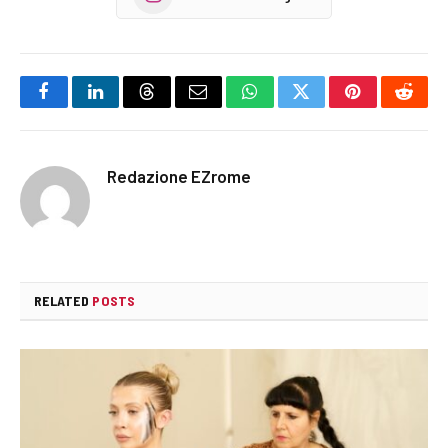
Facebook
LinkedIn
Threads
Email
WhatsApp
Twitter
Pinterest
Reddi
Redazione EZrome
RELATED
POSTS