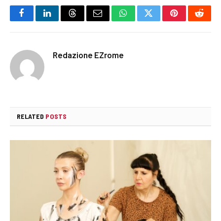
Facebook
LinkedIn
Threads
Email
WhatsApp
Twitter
Pinterest
Reddi
Redazione EZrome
RELATED
POSTS