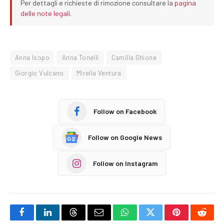
Per dettagli e richieste di rimozione consultare la
pagina
delle note legali
.
Anna Isopo
Anna Tonelli
Camilla Ghione
Giorgio Vulcano
Mirella Ventura
Follow on Facebook
Follow on Google News
Follow on Instagram
Facebook
LinkedIn
Threads
Email
WhatsApp
Twitter
Pinterest
Reddi