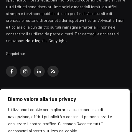
tutti i diritti sono riservati. Immagini e materiali forniti da uffici
stampa e terzi sono pubblicati solo per finalità culturali e di
cronaca e restano di proprietà dei rispettivi titolari ARvis.it srl non
è titolare di alcun diritto su tali immagini e materiali : non ne è
consentito il riutilizzo da parte di terzi. Per dettagli e richieste di
rimozione:
Note legali e Copyright
.
Seguici su:
Facebook
Instagram
LinkedIn
RSS
Diamo valore alla tua privacy
© 2026 EZ Rome Designed by
ARvis.it
.
Utilizziamo i cookie per migliorare la tua esperienza di
Il portale EZ Rome e' una testata giornalistica di carattere generalista
navigazione, offrirti pubblicità o contenuti personalizzati e
registrata al tribunale di Roma - Numero 389/2008
analizzare il nostro traffico. Cliccando “Accetta tutti”,
Direttore responsabile: Raffaella Roani - ISSN: 2036-783X
Edito da ARvis.it srl - via Alessandria 88 - 00198 Roma CF/PI/R.I.
acconsenti al nostro utilizzo dei cookie.