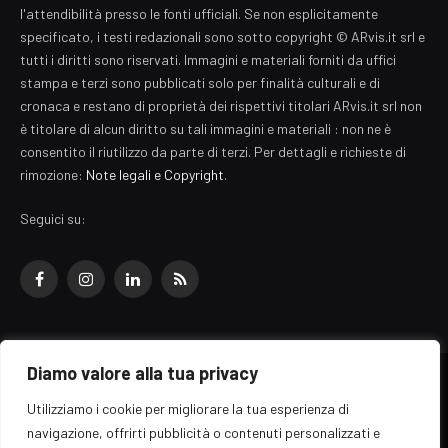
l'attendibilità presso le fonti ufficiali. Se non esplicitamente
specificato, i testi redazionali sono sotto copyright © ARvis.it srl e
tutti i diritti sono riservati. Immagini e materiali forniti da uffici
stampa e terzi sono pubblicati solo per finalità culturali e di
cronaca e restano di proprietà dei rispettivi titolari ARvis.it srl non
è titolare di alcun diritto su tali immagini e materiali : non ne è
consentito il riutilizzo da parte di terzi. Per dettagli e richieste di
rimozione:
Note legali e Copyright
.
Seguici su:
Facebook
Instagram
LinkedIn
RSS
Diamo valore alla tua privacy
© 2026 EZ Rome Designed by
ARvis.it
.
Utilizziamo i cookie per migliorare la tua esperienza di
Il portale EZ Rome e' una testata giornalistica di carattere generalista
navigazione, offrirti pubblicità o contenuti personalizzati e
registrata al tribunale di Roma - Numero 389/2008