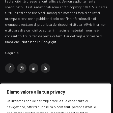
l'attendibilità presso le fonti ufficiali. Se non esplicitamente
specificato, i testi redazionali sono sotto copyright © ARvis.it srl e
tutti i diritti sono riservati. Immagini e materiali forniti da uffici
stampa e terzi sono pubblicati solo per finalità culturali e di
cronaca e restano di proprietà dei rispettivi titolari ARvis.it srl non
è titolare di alcun diritto su tali immagini e materiali : non ne è
consentito il riutilizzo da parte di terzi. Per dettagli e richieste di
rimozione:
Note legali e Copyright
.
Seguici su:
Facebook
Instagram
LinkedIn
RSS
Diamo valore alla tua privacy
© 2026 EZ Rome Designed by
ARvis.it
.
Utilizziamo i cookie per migliorare la tua esperienza di
Il portale EZ Rome e' una testata giornalistica di carattere generalista
navigazione, offrirti pubblicità o contenuti personalizzati e
registrata al tribunale di Roma - Numero 389/2008
analizzare il nostro traffico. Cliccando “Accetta tutti”,