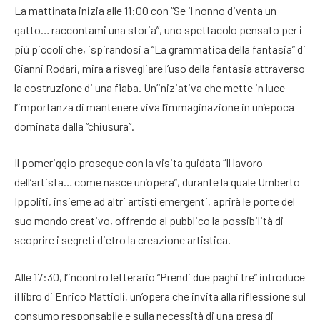
La mattinata inizia alle 11:00 con “Se il nonno diventa un
gatto… raccontami una storia”, uno spettacolo pensato per i
più piccoli che, ispirandosi a “La grammatica della fantasia” di
Gianni Rodari, mira a risvegliare l’uso della fantasia attraverso
la costruzione di una fiaba. Un’iniziativa che mette in luce
l’importanza di mantenere viva l’immaginazione in un’epoca
dominata dalla “chiusura”.
Il pomeriggio prosegue con la visita guidata “Il lavoro
dell’artista… come nasce un’opera”, durante la quale Umberto
Ippoliti, insieme ad altri artisti emergenti, aprirà le porte del
suo mondo creativo, offrendo al pubblico la possibilità di
scoprire i segreti dietro la creazione artistica.
Alle 17:30, l’incontro letterario “Prendi due paghi tre” introduce
il libro di Enrico Mattioli, un’opera che invita alla riflessione sul
consumo responsabile e sulla necessità di una presa di