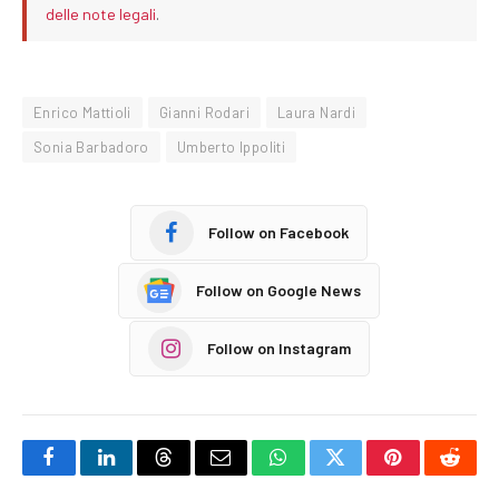
delle note legali
.
Enrico Mattioli
Gianni Rodari
Laura Nardi
Sonia Barbadoro
Umberto Ippoliti
Follow on Facebook
Follow on Google News
Follow on Instagram
Facebook
LinkedIn
Threads
Email
WhatsApp
Twitter
Pinterest
Reddi