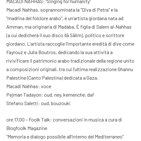
MACADI NAHHAS: “Singing for humanity”
Macadi Nahhas, soprannominata la “Diva di Petra” e la
“madrina del folclore arabo”, è un’artista giordana nata ad
Amman, ma originaria di Madaba. È figlia di Salem al-Nahhas
(a cui dedicherà il suo disco Ilā Sālim), politico e scrittore
giordano. L’artista raccoglie l’importante eredità di dive come
Fayrouz e Julia Boutros, dedicando la sua attività a
rivivificare il patrimonio arabo tradizionale della regione unito
a composizioni originali, tra cui l’ultima realizzazione Ghannu
Palestine (Canto Palestina) dedicata a Gaza.
Macadi Nahhas: voce
Pejman Tadayon: oud, ney, kemenche, daf
Stefano Saletti: oud, bouzouki
ore 17.00 – Foolk Talk: conversazioni in musica a cura di
Blogfoolk Magazine
“Memoria e dialogo possibile all’interno del Mediterraneo”