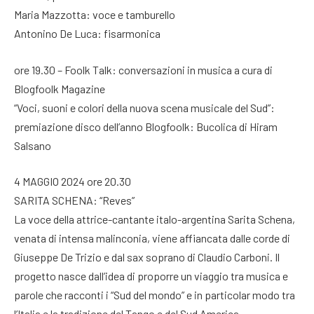
Maria Mazzotta: voce e tamburello
Antonino De Luca: fisarmonica
ore 19.30 – Foolk Talk: conversazioni in musica a cura di
Blogfoolk Magazine
“Voci, suoni e colori della nuova scena musicale del Sud”:
premiazione disco dell’anno Blogfoolk: Bucolica di Hiram
Salsano
4 MAGGIO 2024 ore 20.30
SARITA SCHENA: “Reves”
La voce della attrice-cantante italo-argentina Sarita Schena,
venata di intensa malinconia, viene affiancata dalle corde di
Giuseppe De Trizio e dal sax soprano di Claudio Carboni. Il
progetto nasce dall’idea di proporre un viaggio tra musica e
parole che racconti i “Sud del mondo” e in particolar modo tra
l’Italia e la tradizione del Tango e del Sud America,