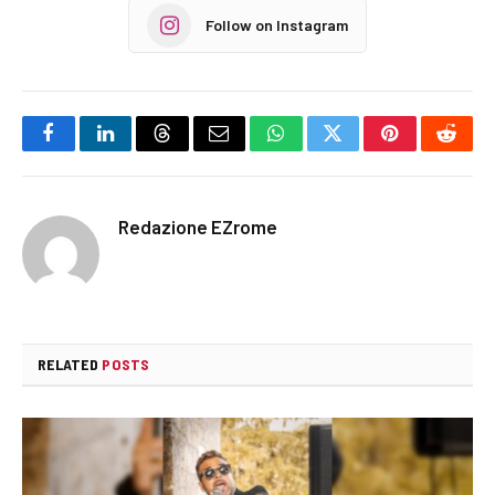
Follow on Instagram
Facebook
LinkedIn
Threads
Email
WhatsApp
Twitter
Pinterest
Reddi
Redazione EZrome
RELATED
POSTS