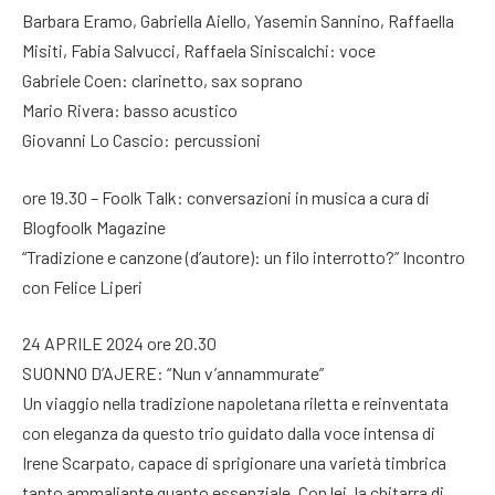
Barbara Eramo, Gabriella Aiello, Yasemin Sannino, Raffaella
Misiti, Fabia Salvucci, Raffaela Siniscalchi: voce
Gabriele Coen: clarinetto, sax soprano
Mario Rivera: basso acustico
Giovanni Lo Cascio: percussioni
ore 19.30 – Foolk Talk: conversazioni in musica a cura di
Blogfoolk Magazine
“Tradizione e canzone (d’autore): un filo interrotto?” Incontro
con Felice Liperi
24 APRILE 2024 ore 20.30
SUONNO D’AJERE: “Nun v’annammurate”
Un viaggio nella tradizione napoletana riletta e reinventata
con eleganza da questo trio guidato dalla voce intensa di
Irene Scarpato, capace di sprigionare una varietà timbrica
tanto ammaliante quanto essenziale. Con lei, la chitarra di