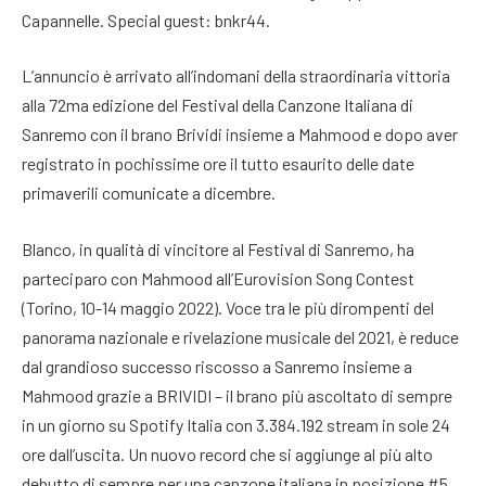
Capannelle. Special guest: bnkr44.
L’annuncio è arrivato all’indomani della straordinaria vittoria
alla 72ma edizione del Festival della Canzone Italiana di
Sanremo con il brano Brividi insieme a Mahmood e dopo aver
registrato in pochissime ore il tutto esaurito delle date
primaverili comunicate a dicembre.
Blanco, in qualità di vincitore al Festival di Sanremo, ha
parteciparo con Mahmood all’Eurovision Song Contest
(Torino, 10-14 maggio 2022). Voce tra le più dirompenti del
panorama nazionale e rivelazione musicale del 2021, è reduce
dal grandioso successo riscosso a Sanremo insieme a
Mahmood grazie a BRIVIDI – il brano più ascoltato di sempre
in un giorno su Spotify Italia con 3.384.192 stream in sole 24
ore dall’uscita. Un nuovo record che si aggiunge al più alto
debutto di sempre per una canzone italiana in posizione #5