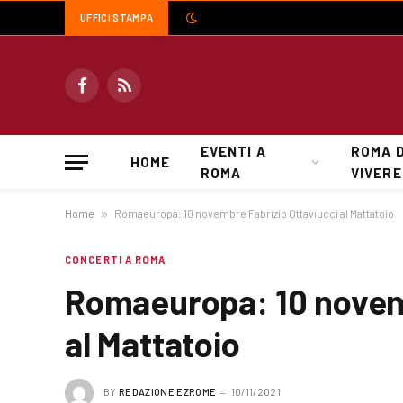
UFFICI STAMPA
Facebook
RSS
EVENTI A
ROMA 
HOME
ROMA
VIVERE
Home
»
Romaeuropa: 10 novembre Fabrizio Ottaviucci al Mattatoio
CONCERTI A ROMA
Romaeuropa: 10 novemb
al Mattatoio
BY
REDAZIONE EZROME
10/11/2021