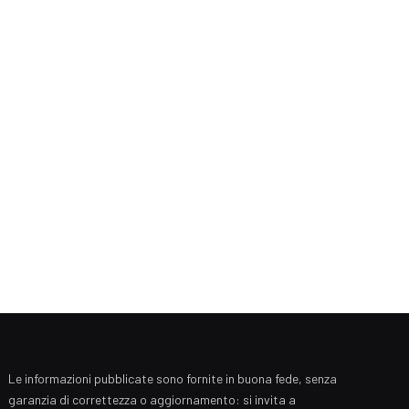
Le informazioni pubblicate sono fornite in buona fede, senza
garanzia di correttezza o aggiornamento: si invita a