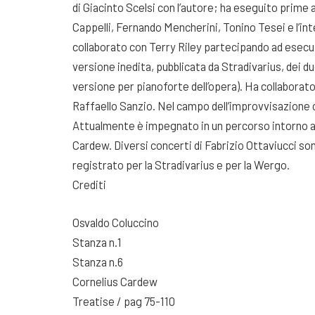
di Giacinto Scelsi con l’autore; ha eseguito prime 
Cappelli, Fernando Mencherini, Tonino Tesei e l’in
collaborato con Terry Riley partecipando ad esecu
versione inedita, pubblicata da Stradivarius, dei d
versione per pianoforte dell’opera). Ha collaborat
Raffaello Sanzio. Nel campo dell’improvvisazione c
Attualmente è impegnato in un percorso intorno al
Cardew. Diversi concerti di Fabrizio Ottaviucci son
registrato per la Stradivarius e per la Wergo.
Crediti
Osvaldo Coluccino
Stanza n.1
Stanza n.6
Cornelius Cardew
Treatise / pag 75-110