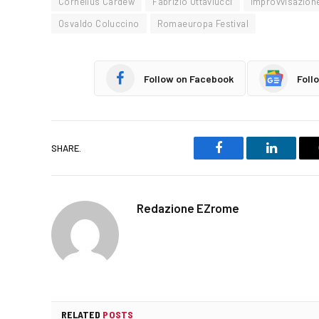
Cornelius Cardew
Fabrizio Ottaviucci
improvvisazion
Osvaldo Coluccino
Romaeuropa Festival
Follow on Facebook
Foll
SHARE.
Facebook
LinkedIn
Redazione EZrome
RELATED
POSTS