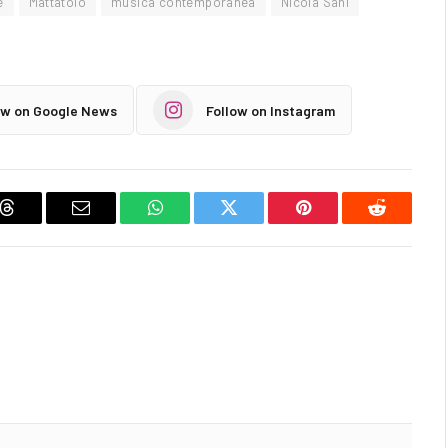
e
Mattatoio
musica contemporanea
Nicola Sani
ow on Google News
Follow on Instagram
Threads
Email
WhatsApp
Twitter
Pinterest
Reddit