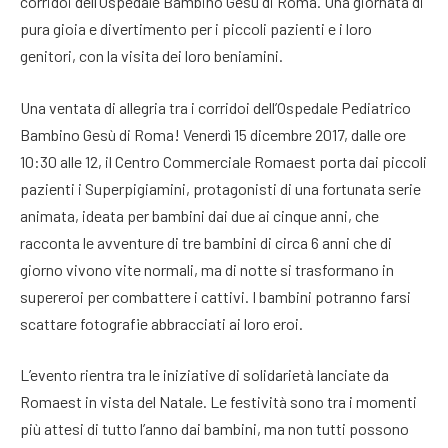
corridoi dell’Ospedale Bambino Gesù di Roma. Una giornata di
pura gioia e divertimento per i piccoli pazienti e i loro
genitori, con la visita dei loro beniamini.
Una ventata di allegria tra i corridoi dell’Ospedale Pediatrico
Bambino Gesù di Roma! Venerdì 15 dicembre 2017, dalle ore
10:30 alle 12, il Centro Commerciale Romaest porta dai piccoli
pazienti i Superpigiamini, protagonisti di una fortunata serie
animata, ideata per bambini dai due ai cinque anni, che
racconta le avventure di tre bambini di circa 6 anni che di
giorno vivono vite normali, ma di notte si trasformano in
supereroi per combattere i cattivi. I bambini potranno farsi
scattare fotografie abbracciati ai loro eroi.
L’evento rientra tra le iniziative di solidarietà lanciate da
Romaest in vista del Natale. Le festività sono tra i momenti
più attesi di tutto l’anno dai bambini, ma non tutti possono