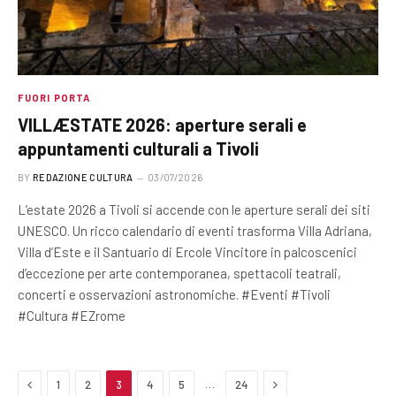
FUORI PORTA
VILLÆSTATE 2026: aperture serali e
appuntamenti culturali a Tivoli
BY
REDAZIONE CULTURA
03/07/2026
L’estate 2026 a Tivoli si accende con le aperture serali dei siti
UNESCO. Un ricco calendario di eventi trasforma Villa Adriana,
Villa d’Este e il Santuario di Ercole Vincitore in palcoscenici
d’eccezione per arte contemporanea, spettacoli teatrali,
concerti e osservazioni astronomiche. #Eventi #Tivoli
#Cultura #EZrome
Previous
Next
…
1
2
3
4
5
24