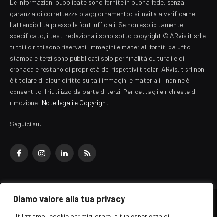
Le informazioni pubblicate sono fornite in buona fede, senza
garanzia di correttezza o aggiornamento: si invita a verificarne
l'attendibilità presso le fonti ufficiali. Se non esplicitamente
specificato, i testi redazionali sono sotto copyright © ARvis.it srl e
tutti i diritti sono riservati. Immagini e materiali forniti da uffici
stampa e terzi sono pubblicati solo per finalità culturali e di
cronaca e restano di proprietà dei rispettivi titolari ARvis.it srl non
è titolare di alcun diritto su tali immagini e materiali : non ne è
consentito il riutilizzo da parte di terzi. Per dettagli e richieste di
rimozione:
Note legali e Copyright
.
Seguici su:
Facebook
Instagram
LinkedIn
RSS
Diamo valore alla tua privacy
© 2026 EZ Rome Designed by
ARvis.it
.
Utilizziamo i cookie per migliorare la tua esperienza di