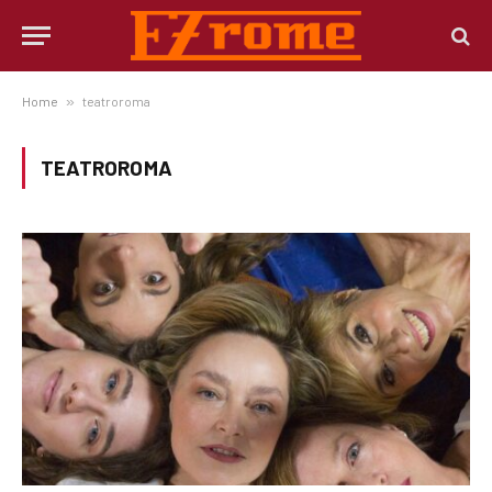
Home
»
teatroroma
TEATROROMA