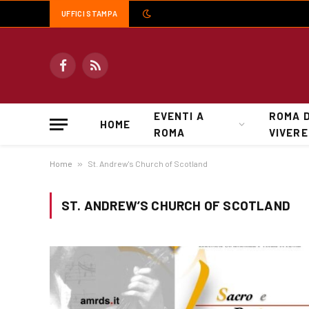
UFFICI STAMPA
Facebook
RSS
EVENTI A
ROMA 
HOME
ROMA
VIVERE
Home
»
St. Andrew's Church of Scotland
ST. ANDREW’S CHURCH OF SCOTLAND