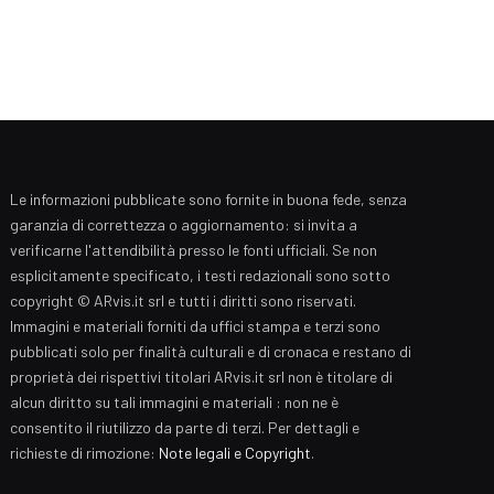
Le informazioni pubblicate sono fornite in buona fede, senza
garanzia di correttezza o aggiornamento: si invita a
verificarne l'attendibilità presso le fonti ufficiali. Se non
esplicitamente specificato, i testi redazionali sono sotto
copyright © ARvis.it srl e tutti i diritti sono riservati.
Immagini e materiali forniti da uffici stampa e terzi sono
pubblicati solo per finalità culturali e di cronaca e restano di
proprietà dei rispettivi titolari ARvis.it srl non è titolare di
alcun diritto su tali immagini e materiali : non ne è
consentito il riutilizzo da parte di terzi. Per dettagli e
richieste di rimozione:
Note legali e Copyright
.