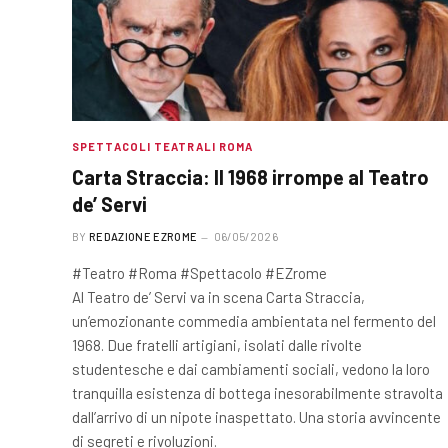
SPETTACOLI TEATRALI ROMA
Carta Straccia: Il 1968 irrompe al Teatro
de’ Servi
BY
REDAZIONE EZROME
06/05/2026
#Teatro #Roma #Spettacolo #EZrome
Al Teatro de’ Servi va in scena Carta Straccia,
un’emozionante commedia ambientata nel fermento del
1968. Due fratelli artigiani, isolati dalle rivolte
studentesche e dai cambiamenti sociali, vedono la loro
tranquilla esistenza di bottega inesorabilmente stravolta
dall’arrivo di un nipote inaspettato. Una storia avvincente
di segreti e rivoluzioni.