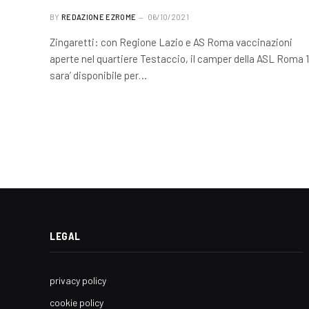
BY
REDAZIONE EZROME
06/10/2021
Zingaretti: con Regione Lazio e AS Roma vaccinazioni
aperte nel quartiere Testaccio, il camper della ASL Roma 1
sara’ disponibile per…
LEGAL
privacy policy
cookie policy