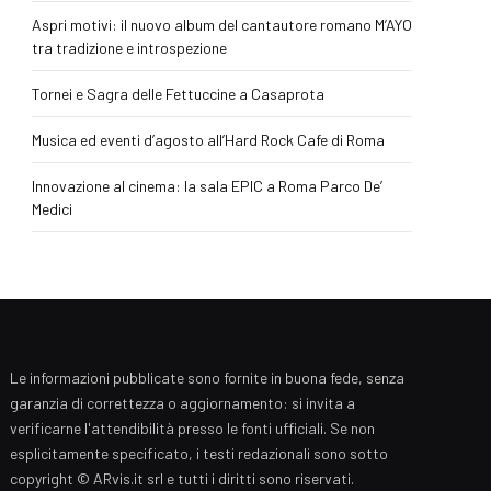
Aspri motivi: il nuovo album del cantautore romano M’AYO
tra tradizione e introspezione
Tornei e Sagra delle Fettuccine a Casaprota
Musica ed eventi d’agosto all’Hard Rock Cafe di Roma
Innovazione al cinema: la sala EPIC a Roma Parco De’
Medici
Le informazioni pubblicate sono fornite in buona fede, senza
garanzia di correttezza o aggiornamento: si invita a
verificarne l'attendibilità presso le fonti ufficiali. Se non
esplicitamente specificato, i testi redazionali sono sotto
copyright © ARvis.it srl e tutti i diritti sono riservati.