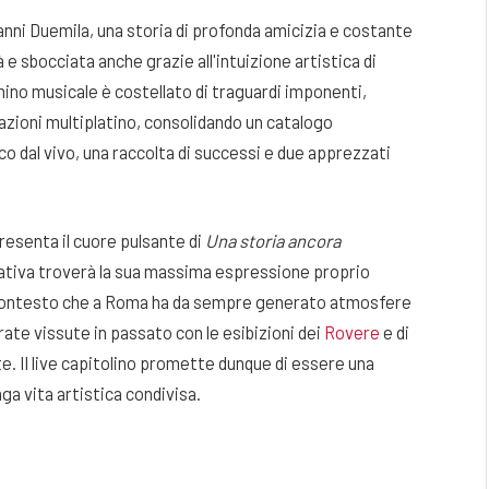
anni Duemila, una storia di profonda amicizia e costante
 e sbocciata anche grazie all'intuizione artistica di
mmino musicale è costellato di traguardi imponenti,
cazioni multiplatino, consolidando un catalogo
co dal vivo, una raccolta di successi e due apprezzati
presenta il cuore pulsante di
Una storia ancora
reativa troverà la sua massima espressione proprio
 un contesto che a Roma ha da sempre generato atmosfere
serate vissute in passato con le esibizioni dei
Rovere
e di
e. Il live capitolino promette dunque di essere una
ga vita artistica condivisa.