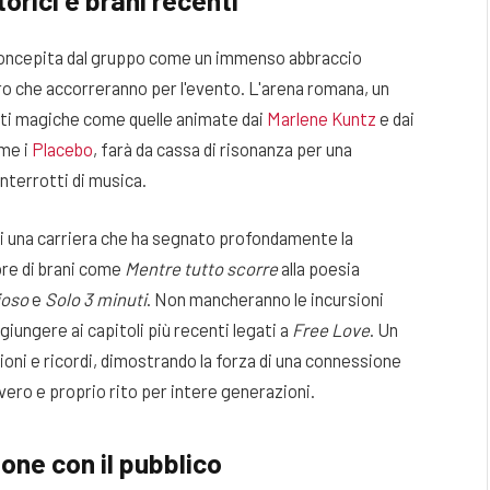
torici e brani recenti
 concepita dal gruppo come un immenso abbraccio
oloro che accorreranno per l'evento. L'arena romana, un
tti magiche come quelle animate dai
Marlene Kuntz
e dai
ome i
Placebo
, farà da cassa di risonanza per una
nterrotti di musica.
di una carriera che ha segnato profondamente la
ore di brani come
Mentre tutto scorre
alla poesia
ioso
e
Solo 3 minuti
. Non mancheranno le incursioni
giungere ai capitoli più recenti legati a
Free Love
. Un
ni e ricordi, dimostrando la forza di una connessione
vero e proprio rito per intere generazioni.
one con il pubblico