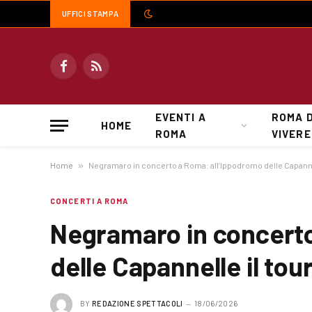
UFFICI STAMPA
Facebook
RSS
EVENTI A
ROMA 
HOME
ROMA
VIVERE
Home
»
Negramaro in concerto a Roma: all’Ippodromo delle Capanne
CONCERTI A ROMA
Negramaro in concerto
delle Capannelle il tou
BY
REDAZIONE SPETTACOLI
18/06/2026