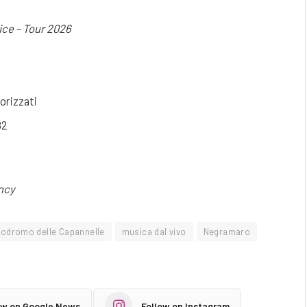
ice – Tour 2026
torizzati
82
ncy
podromo delle Capannelle
musica dal vivo
Negramaro
ow on Google News
Follow on Instagram