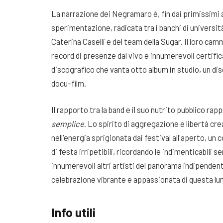
La narrazione dei Negramaro è, fin dai primissimi 
sperimentazione, radicata tra i banchi di università
Caterina Caselli e del team della Sugar. Il loro ca
record di presenze dal vivo e innumerevoli certifi
discografico che vanta otto album in studio, un dis
docu-film.
Il rapporto tra la band e il suo nutrito pubblico rap
semplice
. Lo spirito di aggregazione e libertà c
nell'energia sprigionata dai festival all'aperto,
di festa irripetibili, ricordando le indimenticabili 
innumerevoli altri artisti del panorama indipendent
celebrazione vibrante e appassionata di questa lun
Info utili