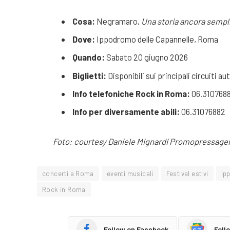
Cosa:
Negramaro,
Una storia ancora sempl
Dove:
Ippodromo delle Capannelle, Roma
Quando:
Sabato 20 giugno 2026
Biglietti:
Disponibili sui principali circuiti au
Info telefoniche Rock in Roma:
06.310768
Info per diversamente abili:
06.31076882
Foto: courtesy Daniele Mignardi Promopressage
concerti a Roma
eventi musicali
Festival estivi
Ip
Rock in Roma
Follow on Facebook
Foll