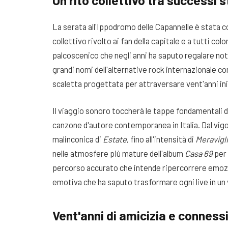
Un rito collettivo tra successi s
La serata all'Ippodromo delle Capannelle è stata
collettivo rivolto ai fan della capitale e a tutti c
palcoscenico che negli anni ha saputo regalare no
grandi nomi dell'alternative rock internazionale c
scaletta progettata per attraversare vent'anni ini
Il viaggio sonoro toccherà le tappe fondamentali 
canzone d'autore contemporanea in Italia. Dal vig
malinconica di
Estate
, fino all'intensità di
Meravigl
nelle atmosfere più mature dell'album
Casa 69
per 
percorso accurato che intende ripercorrere emozio
emotiva che ha saputo trasformare ogni live in un 
Vent'anni di amicizia e connessi